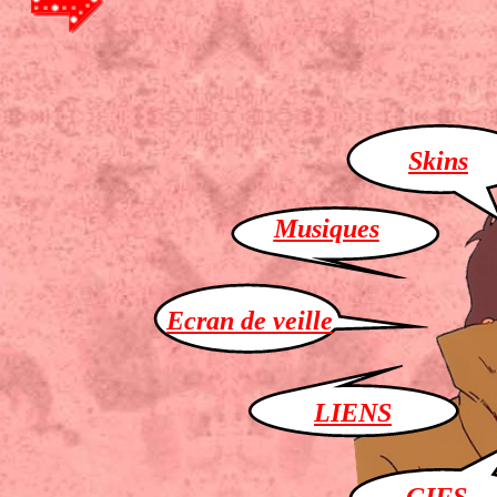
Skins
Musiques
Ecran de veille
LIENS
GIFS