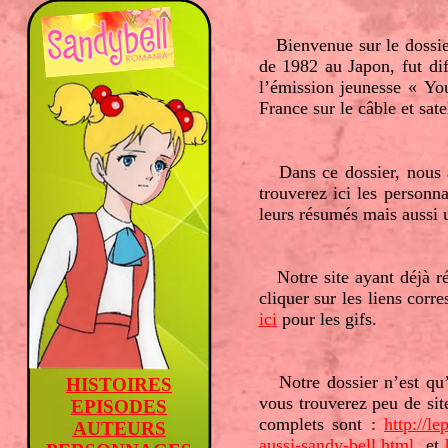
Bienvenue sur le
dossi
de 1982 au Japon, fut di
l’émission jeunesse « You
France sur le câble et sa
Dans ce dossier, nous a
trouverez ici les personna
leurs résumés mais aussi
Notre site ayant déjà réfé
cliquer sur les liens cor
ici
pour les gifs.
Notre dossier n’est qu
HISTOIRES
vous trouverez peu de site 
EPISODES
complets sont :
http://l
AUTEURS
aussi-sandy-bell.html
et